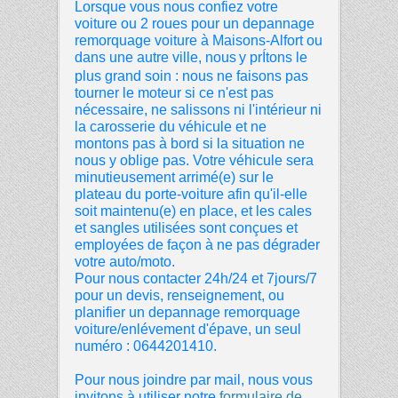
Lorsque
vous nous confiez votre
voiture ou 2 roues pour un depannage
remorquage voiture à
Maisons-Alfort ou
dans une autre ville, nous
y prÍtons le
plus grand soin : nous ne faisons pas
tourner le moteur si ce n'est pas
nécessaire, ne salissons ni l'intérieur ni
la carosserie du véhicule et ne
montons pas à bord si la situation ne
nous y oblige pas. Votre véhicule sera
minutieusement arrimé(e) sur le
plateau du porte-voiture afin qu'il-elle
soit maintenu(e) en place, et les cales
et sangles utilisées sont conçues et
employées de façon à ne pas dégrader
votre auto/moto.
Pour nous contacter 24h/24 et 7jours/7
pour un devis, renseignement, ou
planifier un depannage remorquage
voiture/enlévement d'épave, un seul
numéro : 0644201410.
Pour nous joindre par mail, nous vous
invitons à utiliser notre
formulaire de