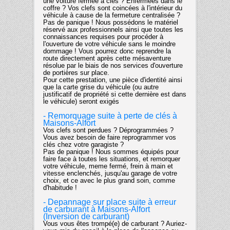
une voiture fermée à clés ? Enfermées dans le
coffre ? Vos clefs sont coincées à l'intérieur du
véhicule à cause de la fermeture centralisée ?
Pas de panique ! Nous possédons le matériel
réservé aux professionnels ainsi que toutes les
connaissances requises pour procéder à
l'ouverture de votre véhicule sans le moindre
dommage ! Vous pourrez donc reprendre la
route directement après cette mésaventure
résolue par le biais de nos services d'ouverture
de portières sur place.
Pour cette prestation, une pièce d'identité ainsi
que la carte grise du véhicule (ou autre
justificatif de propriété si cette dernière est dans
le véhicule) seront exigés
- Remorquage suite à perte de clés à
Maisons-Alfort
Vos clefs sont perdues ? Déprogrammées ?
Vous avez besoin de faire reprogrammer vos
clés chez votre garagiste ?
Pas de panique ! Nous sommes équipés pour
faire face à toutes les situations, et remorquer
votre véhicule, meme fermé, frein à main et
vitesse enclenchés, jusqu'au garage de votre
choix, et ce avec le plus grand soin, comme
d'habitude !
- Depannage sur place suite à erreur
de carburant à Maisons-Alfort
(Inversion de carburant)
Vous vous êtes trompé(e) de carburant ? Auriez-