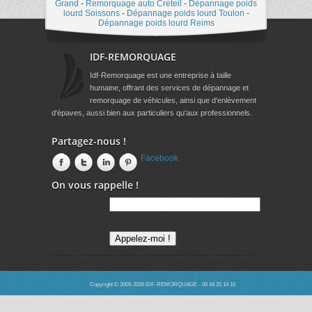
Grand
-
Remorquage auto Créteil
-
Dépannage poids
lourd Soissons
-
Dépannage poids lourd Toulon
-
Dépannage poids lourd Reims
IDF-REMORQUAGE
Idf-Remorquage est une entreprise à taille
humaine, offrant des services de dépannage et
remorquage de véhicules, ainsi que d'enlèvement
d'épaves, aussi bien aux particuliers qu'aux professionnels.
Partagez-nous !
Facebook
On vous rappelle !
Copyright © 2009-2026 IDF-REMORQUAGE - 06 44 20 14 10