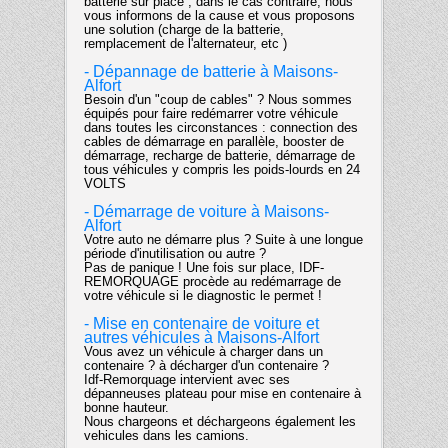
batterie sur place ; dans le cas contraire, nous
vous informons de la cause et vous proposons
une solution (charge de la batterie,
remplacement de l'alternateur, etc )
- Dépannage de batterie à Maisons-
Alfort
Besoin d'un "coup de cables" ? Nous sommes
équipés pour faire redémarrer votre véhicule
dans toutes les circonstances : connection des
cables de démarrage en parallèle, booster de
démarrage, recharge de batterie, démarrage de
tous véhicules y compris les poids-lourds en 24
VOLTS
- Démarrage de voiture à Maisons-
Alfort
Votre auto ne démarre plus ? Suite à une longue
période d'inutilisation ou autre ?
Pas de panique ! Une fois sur place, IDF-
REMORQUAGE procède au redémarrage de
votre véhicule si le diagnostic le permet !
- Mise en contenaire de voiture et
autres véhicules à Maisons-Alfort
Vous avez un véhicule à charger dans un
contenaire ? à décharger d'un contenaire ?
Idf-Remorquage intervient avec ses
dépanneuses plateau pour mise en contenaire à
bonne hauteur.
Nous chargeons et déchargeons également les
vehicules dans les camions.