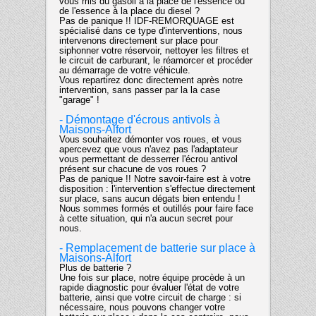
vous mis du gasoil à la place de l'essence ou
de l'essence à la place du diesel ?
Pas de panique !! IDF-REMORQUAGE est
spécialisé dans ce type d'interventions, nous
intervenons directement sur place pour
siphonner votre réservoir, nettoyer les filtres et
le circuit de carburant, le réamorcer et procéder
au démarrage de votre véhicule.
Vous repartirez donc directement après notre
intervention, sans passer par la la case
"garage" !
- Démontage d'écrous antivols à
Maisons-Alfort
Vous souhaitez démonter vos roues, et vous
apercevez que vous n'avez pas l'adaptateur
vous permettant de desserrer l'écrou antivol
présent sur chacune de vos roues ?
Pas de panique !! Notre savoir-faire est à votre
disposition : l'intervention s'effectue directement
sur place, sans aucun dégats bien entendu !
Nous sommes formés et outillés pour faire face
à cette situation, qui n'a aucun secret pour
nous.
- Remplacement de batterie sur place à
Maisons-Alfort
Plus de batterie ?
Une fois sur place, notre équipe procède à un
rapide diagnostic pour évaluer l'état de votre
batterie, ainsi que votre circuit de charge : si
nécessaire, nous pouvons changer votre