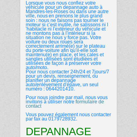
Lorsque
vous nous confiez votre
véhicule pour un depannage auto à
Mandres-les-Roses ou dans une autre
ville, nous
en prenons le plus grand
soin : nous ne faisons pas tourner le
moteur si c'est inutile, ne salissons ni l
'habitacle ni l'extérieur du véhicule et
ne montons pas à l'intérieur si la
situation ne nous y force pas. Votre
voiture ou deux roues sera
correctement arrimé(e) sur le plateau
du porte-voiture afin qu'il-elle soit
maintenu(e) en place, et les cales et
sangles utilisées sont étudiées et
utilisées de façon à préserver votre
auto/moto.
Pour nous contacter 24h/24 et 7jours/7
pour un devis, renseignement, ou
planifier un depannage
auto/enlévement d'épave, un seul
numéro : 0644201410.
Pour nous joindre par mail, nous vous
invitons à utiliser notre
formulaire de
contact
Vous pouvez également nous contacter
par fax au 0179728932.
DEPANNAGE