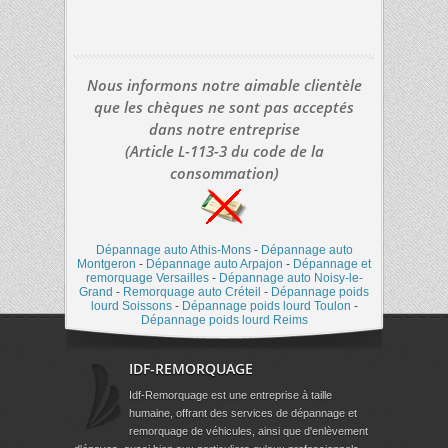
Nous informons notre aimable clientèle
que les chèques ne sont pas acceptés
dans notre entreprise
(Article L-113-3 du code de la
consommation)
Dépannage auto Athis-Mons
-
Dépannage auto
Montgeron
-
Dépannage auto Arpajon
-
Dépannage et
remorquage Versailles
-
Dépannage auto Noisy-le-
Grand
-
Remorquage auto Créteil
-
Dépannage poids
lourd Soissons
-
Dépannage poids lourd Toulon
-
Dépannage poids lourd Reims
IDF-REMORQUAGE
Idf-Remorquage est une entreprise à taille
humaine, offrant des services de dépannage et
remorquage de véhicules, ainsi que d'enlèvement